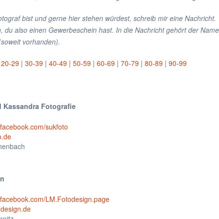
tograf bist und gerne hier stehen würdest, schreib mir eine Nachricht.
 du also einen Gewerbeschein hast. In die Nachricht gehört der Name
(soweit vorhanden).
|
20-29
|
30-39
|
40-49
|
50-59
|
60-69
|
70-79
|
80-89
|
90-99
 Kassandra Fotografie
.facebook.com/sukfoto
o.de
henbach
gn
w.facebook.com/LM.Fotodesign.page
odesign.de
nitz