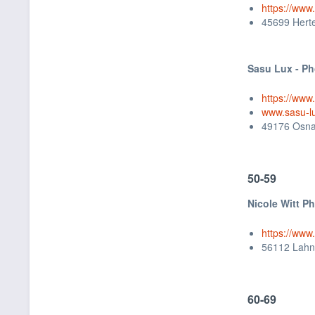
https://www
45699 Hert
Sasu Lux - Ph
https://www
www.sasu-l
49176 Osna
50-59
Nicole Witt 
https://www
56112 Lahn
60-69