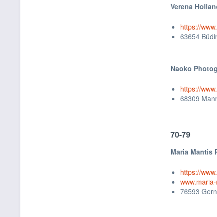
Verena Hollan
https://www
63654 Büdi
Naoko Photo
https://www
68309 Man
70-79
Maria Mantis
https://ww
www.maria-
76593 Gern