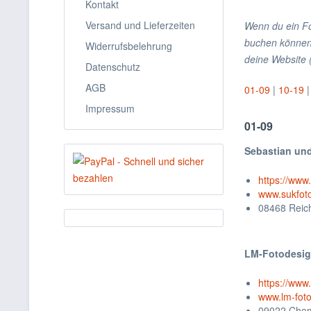
Kontakt
Versand und Lieferzeiten
Wenn du ein Fo
buchen können,
Widerrufsbelehrung
deine Website 
Datenschutz
AGB
01-09
|
10-19
Impressum
01-09
Sebastian und
https://www
www.sukfot
08468 Reic
LM-Fotodesi
https://ww
www.lm-fot
09022 Chem