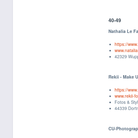
40-49
Nathalia Le F
https://www
www.natalia
42329 Wupp
Rekii - Make 
https://www.
www.rekii-fo
Fotos & Styl
44339 Dor
CU-Photogra