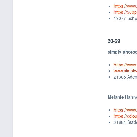
https://www
https://500
19077 Schw
20-29
simply photo
https://ww
www.simply
21365 Aden
Melanie Hann
https://ww
https://colo
21684 Stad