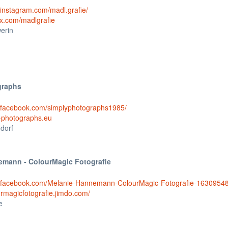
.instagram.com/madl.grafie/
px.com/madlgrafie
erin
graphs
w.facebook.com/simplyphotographs1985/
-photographs.eu
dorf
emann - ColourMagic Fotografie
w.facebook.com/Melanie-Hannemann-ColourMagic-Fotografie-163095
urmagicfotografie.jimdo.com/
e