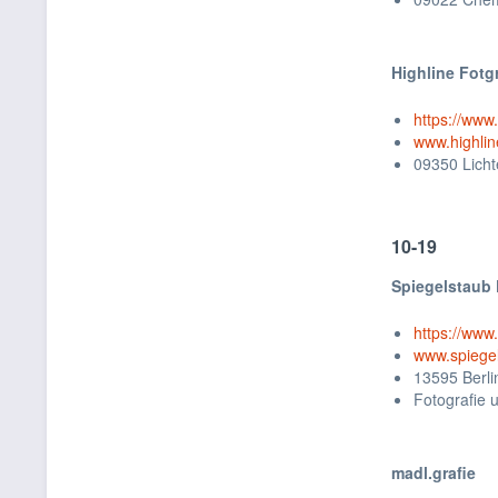
Highline Fotgr
https://www
www.highlin
09350 Licht
10-19
Spiegelstaub 
https://www
www.spiegel
13595 Berl
Fotografie 
madl.grafie