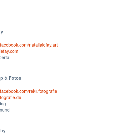
ay
.facebook.com/natalialefay.art
lefay.com
ertal
Up & Fotos
facebook.com/rekii.fotografie
tografie.de
ing
tmund
phy