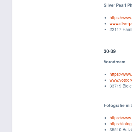
Silver Pearl 
https://www
www.silverp
22117 Ham
30-39
Votodream
https://ww
www.votodr
33719 Biele
Fotografie mi
https://www
https://foto
35510 Butz