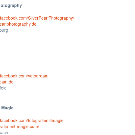
Photography
.facebook.com/SilverPearlPhotography/
earlphotography.de
burg
w.facebook.com/votodream
eam.de
feld
t Magie
.facebook.com/fotografiemitmagie
grafie-mit-magie.com/
bach