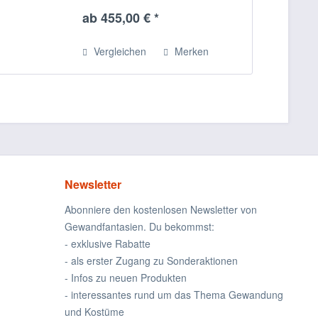
schmal geschnittenen Gehrock aus
ab 455,00 € *
hellgrauer Wolle, einer Weste aus...
Vergleichen
Merken
Newsletter
Abonniere den kostenlosen Newsletter von
Gewandfantasien. Du bekommst:
- exklusive Rabatte
- als erster Zugang zu Sonderaktionen
- Infos zu neuen Produkten
- interessantes rund um das Thema Gewandung
und Kostüme