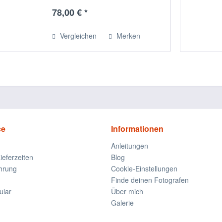
und Schultern warm und trocken,
78,00 € *
auch bei Regen, Wind und Schnee.
Die...
Vergleichen
Merken
ce
Informationen
Anleitungen
ieferzeiten
Blog
hrung
Cookie-Einstellungen
Finde deinen Fotografen
ular
Über mich
Galerie