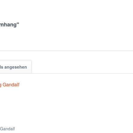
eumhang"
ls angesehen
Gandalf